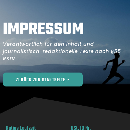
IMPRESSUM
Verantwortlich für den Inhalt und
journalistisch-redaktionelle Texte nach §55
RStV
ZURÜCK ZUR STARTSEITE >
Katjas Laufzeit
USt. ID Nr.