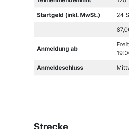
Teilnehmendenlimit
120
Startgeld (inkl. MwSt.)
24 S
87,0
Frei
Anmeldung ab
19:0
Anmeldeschluss
Mitt
Strecke