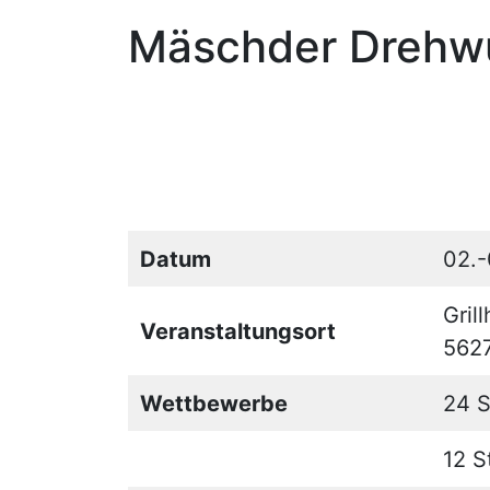
Mäschder Drehw
Datum
02.-
Gril
Veranstaltungsort
562
Wettbewerbe
24 S
12 S